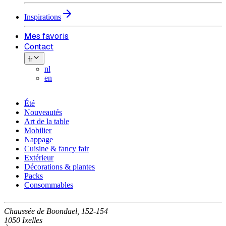
Inspirations
Mes favoris
Contact
fr
nl
en
Été
Nouveautés
Art de la table
Mobilier
Nappage
Cuisine & fancy fair
Extérieur
Décorations & plantes
Packs
Consommables
Chaussée de Boondael, 152-154
1050 Ixelles