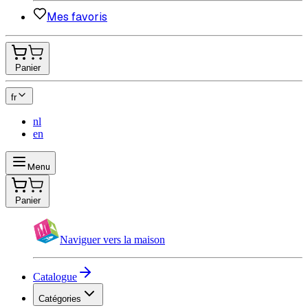
Mes favoris
Panier
fr
nl
en
Menu
Panier
Naviguer vers la maison
Catalogue
Catégories