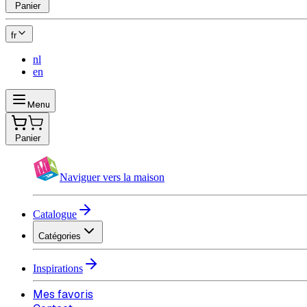
Panier
fr
nl
en
Menu
Panier
Naviguer vers la maison
Catalogue
Catégories
Inspirations
Mes favoris