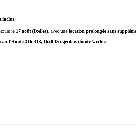
 inclus
.
retours le
17 août (Ixelles)
, avec une
location prolongée sans supplém
rand'Route 316-318, 1620 Drogenbos (limite Uccle)
.