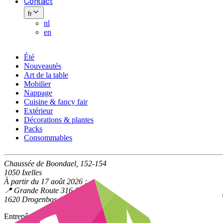
Contact
fr
nl
en
Été
Nouveautés
Art de la table
Mobilier
Nappage
Cuisine & fancy fair
Extérieur
Décorations & plantes
Packs
Consommables
Chaussée de Boondael, 152-154
1050 Ixelles
À partir du 17 août 2026 :
📍 Grande Route 316-318
1620 Drogenbos (à la limite d'Uccle)
Entrepôt