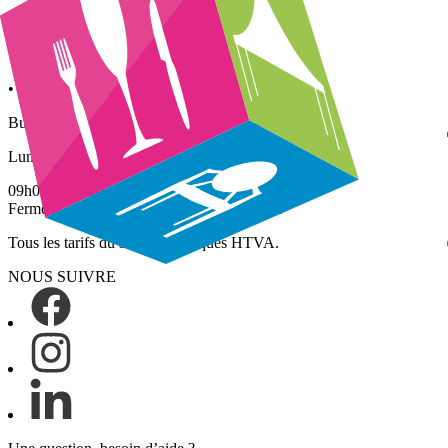
Lundi – Vendredi
• Enlèvements : 09h00 – 16h00
• Retours : 09h00 – 13h00
Bureau / Showroom (sur rdv)
Lundi – Vendredi
09h00 – 17h00
Fermé le samedi, le dimanche et jours fériés
Tous les tarifs du site sont indiqués HTVA.
NOUS SUIVRE