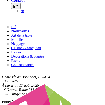
Contact
fr
en
nl
Été
Nouveautés
Art de la table
Mobilier
Nappage
Cuisine & fancy fair
Extérieur
Décorations & plantes
Packs
Consommables
Chaussée de Boondael, 152-154
1050 Ixelles
À partir du 17 août 2026 :
📍 Grande Route 316-318
1620 Drogenbos (à la limite d'Uccle)
Entrepôt