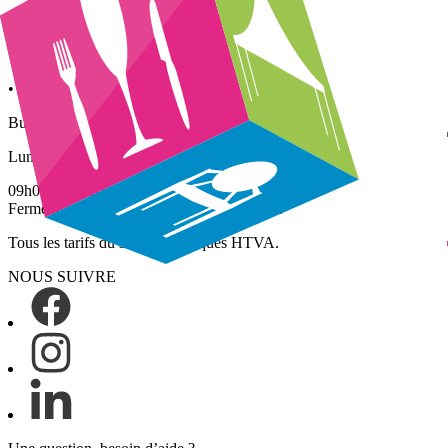
Lundi – Vendredi
• Enlèvements : 09h00 – 16h00
• Retours : 09h00 – 13h00
Bureau / Showroom (sur rdv)
Lundi – Vendredi
09h00 – 17h00
Fermé le samedi, le dimanche et jours fériés
Tous les tarifs du site sont indiqués HTVA.
NOUS SUIVRE