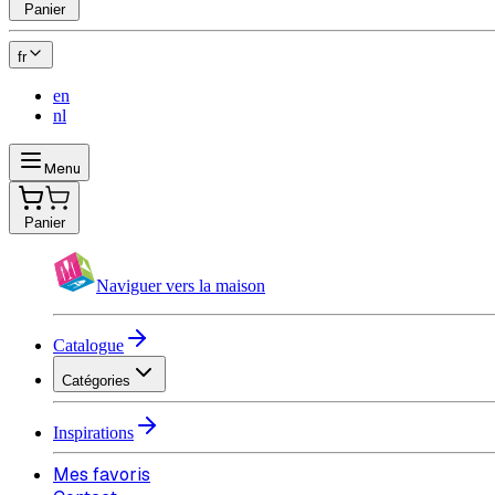
Panier
fr
en
nl
Menu
Panier
Naviguer vers la maison
Catalogue
Catégories
Inspirations
Mes favoris