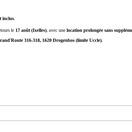
 inclus
.
retours le
17 août (Ixelles)
, avec une
location prolongée sans supplém
rand'Route 316-318, 1620 Drogenbos (limite Uccle)
.