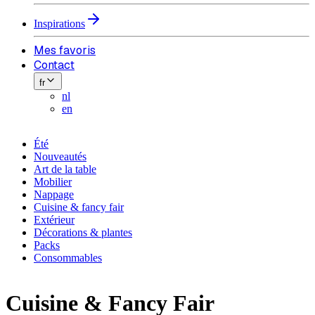
Inspirations
Mes favoris
Contact
fr
nl
en
Été
Nouveautés
Art de la table
Mobilier
Nappage
Cuisine & fancy fair
Extérieur
Décorations & plantes
Packs
Consommables
Cuisine & Fancy Fair