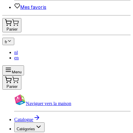
Mes favoris
Panier
fr
nl
en
Menu
Panier
Naviguer vers la maison
Catalogue
Catégories