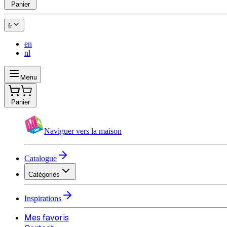
Panier
fr
en
nl
Menu
Panier
Naviguer vers la maison
Catalogue
Catégories
Inspirations
Mes favoris