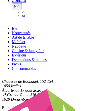
Contact
fr
en
nl
Été
Nouveautés
Art de la table
Mobilier
Nappage
Cuisine & fancy fair
Extérieur
Décorations & plantes
Packs
Consommables
Chaussée de Boondael, 152-154
1050 Ixelles
À partir du 17 août 2026 :
📍 Grande Route 316-318
1620 Drogenbos (à la limite d'Uccle)
Entrepôt