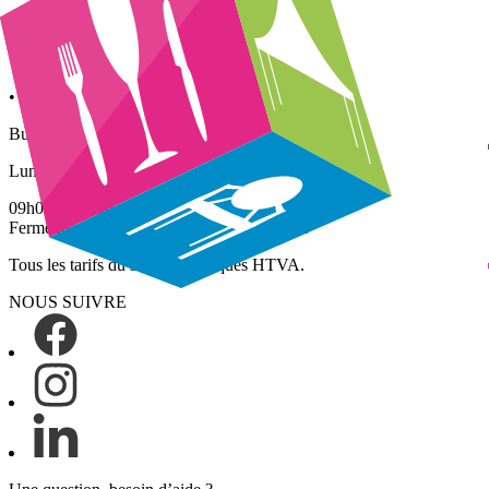
Lundi – Vendredi
• Enlèvements : 09h00 – 16h00
• Retours : 09h00 – 13h00
Bureau / Showroom (sur rdv)
Lundi – Vendredi
09h00 – 17h00
Fermé le samedi, le dimanche et jours fériés
Tous les tarifs du site sont indiqués HTVA.
NOUS SUIVRE