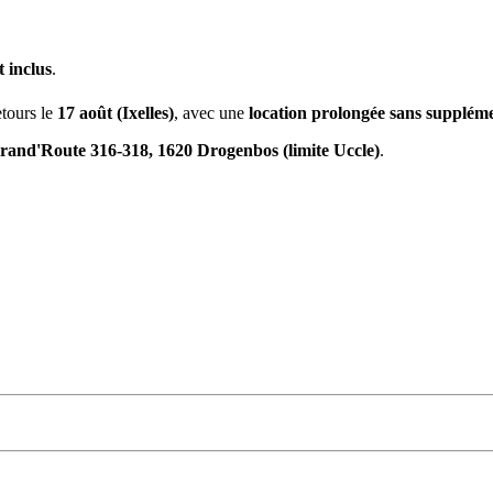
 inclus
.
retours le
17 août (Ixelles)
, avec une
location prolongée sans supplém
rand'Route 316-318, 1620 Drogenbos (limite Uccle)
.